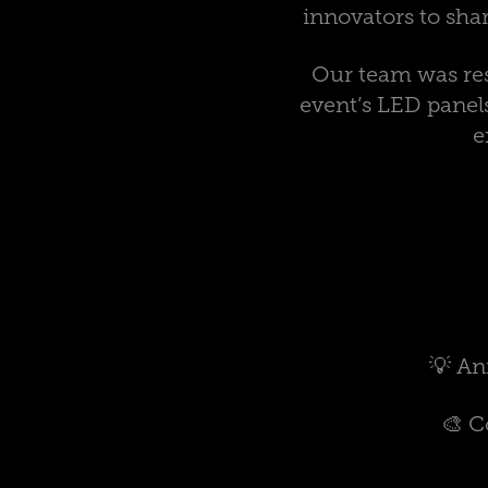
innovators to sha
Our team was res
event’s LED panels
e
💡 An
🎨 C