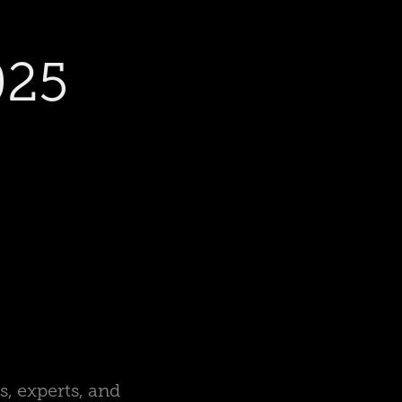
025
, experts, and