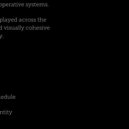
operative systems.
played across the
d visually cohesive
y.
hedule
ntity