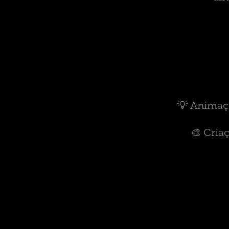
💡 Animaç
🎨 Cria