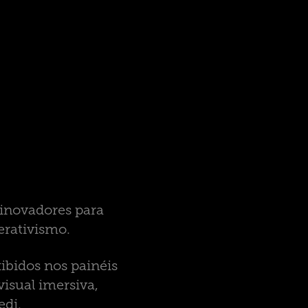
 inovadores para
erativismo.
ibidos nos painéis
isual imersiva,
edi.